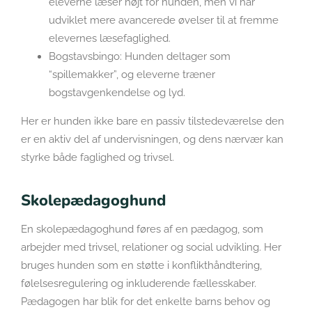
eleverne læser højt for hunden, men vi har
udviklet mere avancerede øvelser til at fremme
elevernes læsefaglighed.
Bogstavsbingo: Hunden deltager som
“spillemakker”, og eleverne træner
bogstavgenkendelse og lyd.
Her er hunden ikke bare en passiv tilstedeværelse den
er en aktiv del af undervisningen, og dens nærvær kan
styrke både faglighed og trivsel.
Skolepædagoghund
En skolepædagoghund føres af en pædagog, som
arbejder med trivsel, relationer og social udvikling. Her
bruges hunden som en støtte i konflikthåndtering,
følelsesregulering og inkluderende fællesskaber.
Pædagogen har blik for det enkelte barns behov og