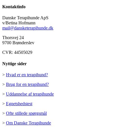
Kontaktinfo
Danske Terapihunde ApS
v/Betina Hofmann
mail@dansketerapihunde.dk
Thorsvej 24
9700 Brønderslev
CVR: 44505029
Nyttige sider
>
Hvad er en terapihund?
>
Brug for en terapihund?
>
Uddannelse af terapihunde
>
Egnetshedstest
>
Ofte stillede spørgsmål
>
Om Danske Terapihunde