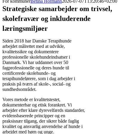
For kommuner
Betina Hofmann
2026-07-07T13:20:46+02:00
Strategiske samarbejder om trivsel,
skolefravær og inkluderende
læringsmiljøer
Siden 2018 har Danske Terapihunde
arbejdet målrettet med at udvikle,
kvalitetssikre og dokumentere
professionelle skolehundeindsatser i
Danmark. Vi har uddannet over 50
fagprofessionelle og deres hunde til
certificerede skolehunde- og
terapihundeførere, som i dag arbejder i
praksis på tværs af skole-, social- og
sundhedsområdet.
Vores metode er kvalitetstestet,
dokumenterbar og etisk forankret. Vi
arbejder efter klare dyrevelfærds standarder,
evidensbaserede principper og en
praksisnær tilgang, der sikrer både faglig
kvalitet og ansvarlig anvendelse af hunde i
arbejdet med børn og unge.