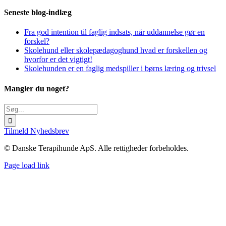
Seneste blog-indlæg
Fra god intention til faglig indsats, når uddannelse gør en
forskel?
Skolehund eller skolepædagoghund hvad er forskellen og
hvorfor er det vigtigt!
Skolehunden er en faglig medspiller i børns læring og trivsel
Mangler du noget?
Søg
efter:
Tilmeld Nyhedsbrev
©
Danske Terapihunde ApS. Alle rettigheder forbeholdes.
Page load link
Close
this
module