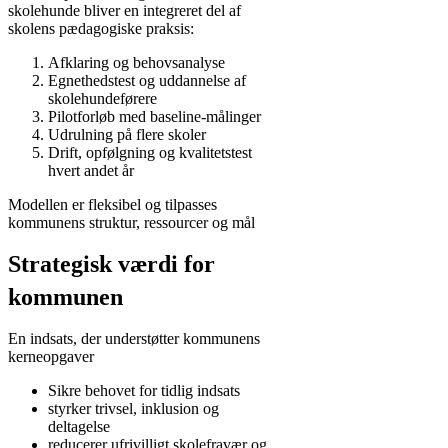
skolehunde bliver en integreret del af
skolens pædagogiske praksis:
Afklaring og behovsanalyse
Egnethedstest og uddannelse af
skolehundeførere
Pilotforløb med baseline‑målinger
Udrulning på flere skoler
Drift, opfølgning og kvalitetstest
hvert andet år
Modellen er fleksibel og tilpasses
kommunens struktur, ressourcer og mål
Strategisk værdi for
kommunen
En indsats, der understøtter kommunens
kerneopgaver
Sikre behovet for tidlig indsats
styrker trivsel, inklusion og
deltagelse
reducerer ufrivilligt skolefravær og