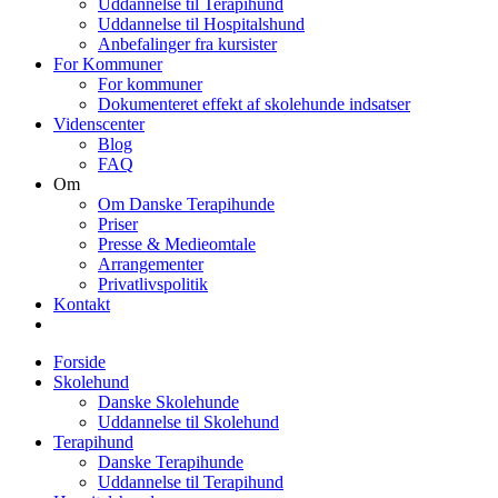
Uddannelse til Terapihund
Uddannelse til Hospitalshund
Anbefalinger fra kursister
For Kommuner
For kommuner
Dokumenteret effekt af skolehunde indsatser
Videnscenter
Blog
FAQ
Om
Om Danske Terapihunde
Priser
Presse & Medieomtale
Arrangementer
Privatlivspolitik
Kontakt
Forside
Skolehund
Danske Skolehunde
Uddannelse til Skolehund
Terapihund
Danske Terapihunde
Uddannelse til Terapihund