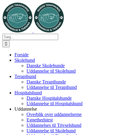
Skip
to
content
Søg
efter:
Forside
Skolehund
Danske Skolehunde
Uddannelse til Skolehund
Terapihund
Danske Terapihunde
Uddannelse til Terapihund
Hospitalshund
Danske Hospitalshunde
Uddannelse til Hospitalshund
Uddannelse
Overblik over uddannelserne
Egnethedstest
Uddannelses til Trivselshund
Uddannelse til Skolehund