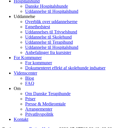
Hospitalshund
Danske Hospitalshunde
Uddannelse til Hospitalshund
Uddannelse
Overblik over uddannelserne
Egnethedstest
Uddannelses til Trivselshund
Uddannelse til Skolehund
Uddannelse til Terapihund
Uddannelse til Hospitalshund
Anbefalinger fra kursister
For Kommuner
For kommuner
Dokumenteret effekt af skolehunde indsatser
Videnscenter
Blog
FAQ
Om
Om Danske Terapihunde
Priser
Presse & Medieomtale
Arrangementer
Privatlivspolitik
Kontakt