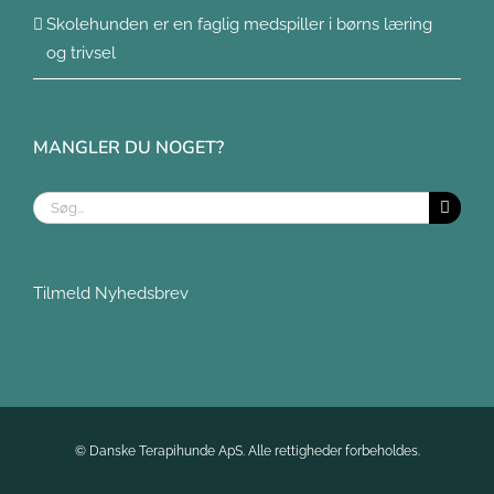
Skolehunden er en faglig medspiller i børns læring
og trivsel
MANGLER DU NOGET?
Søg
efter:
Tilmeld Nyhedsbrev
©
Danske Terapihunde ApS. Alle rettigheder forbeholdes.