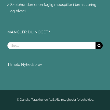
Skolehunden er en faglig medspiller i børns læring
og trivsel
MANGLER DU NOGET?
Søg
efter:
Tilmeld Nyhedsbrev
©
Danske Terapihunde ApS. Alle rettigheder forbeholdes.