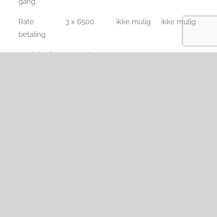
gang
Rate
3 x 6500
ikke mulig
ikke mulig
betaling
samlet pris
19.500 kr.
-
v. rate
betaling
Re-
1500 kr.
-
certificering
hver 2. år:
Få skræddersyet
Terapihundeføreruddannelsen
direkte til jeres arbejdsplads.
Danske Terapihunde tilbyder skræddersyede