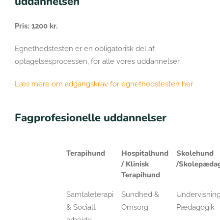
uddannelsen
Pris: 1200 kr.
Egnethedstesten er en obligatorisk del af
optagelsesprocessen, for alle vores uddannelser.
Læs mere om adgangskrav for egnethedstesten her
Fagprofesionelle uddannelser
Terapihund
Hospitalhund
Skolehund
/ Klinisk
/Skolepæda
Terapihund
Samtaleterapi
Sundhed &
Undervisnin
& Socialt
Omsorg
Pædagogik
arbejde